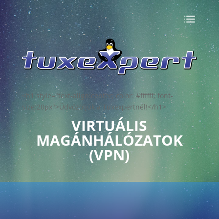
<h1 style="text-align:center; color: #ffffff; font-
size:20px">Üdvözöljük a Tuxexpertnél!</h1>
VIRTUÁLIS
MAGÁNHÁLÓZATOK
(VPN)