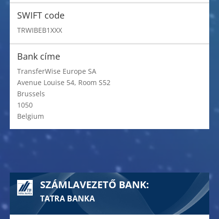
SWIFT code
TRWIBEB1XXX
Bank címe
TransferWise Europe SA
Avenue Louise 54, Room S52
Brussels
1050
Belgium
SZÁMLAVEZETŐ BANK:
TATRA BANKA