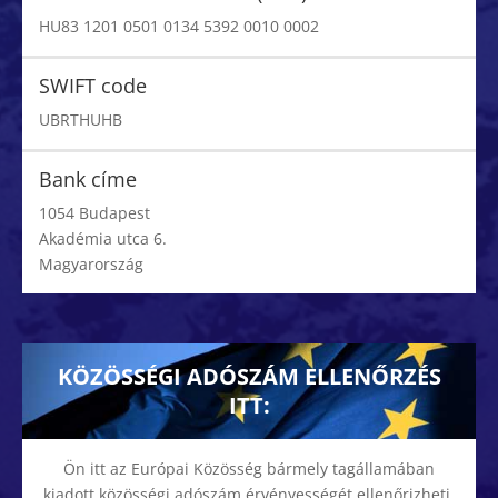
HU83 1201 0501 0134 5392 0010 0002
SWIFT code
UBRTHUHB
Bank címe
1054 Budapest
Akadémia utca 6.
Magyarország
KÖZÖSSÉGI ADÓSZÁM ELLENŐRZÉS
ITT:
Ön itt az Európai Közösség bármely tagállamában
kiadott közösségi adószám érvényességét ellenőrizheti.